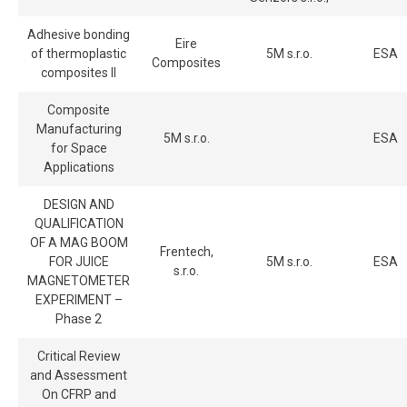
Adhesive bonding
Eire
of thermoplastic
5M s.r.o.
ESA
Composites
composites II
Composite
Manufacturing
5M s.r.o.
ESA
for Space
Applications
DESIGN AND
QUALIFICATION
OF A MAG BOOM
Frentech,
FOR JUICE
5M s.r.o.
ESA
s.r.o.
MAGNETOMETER
EXPERIMENT –
Phase 2
Critical Review
and Assessment
On CFRP and