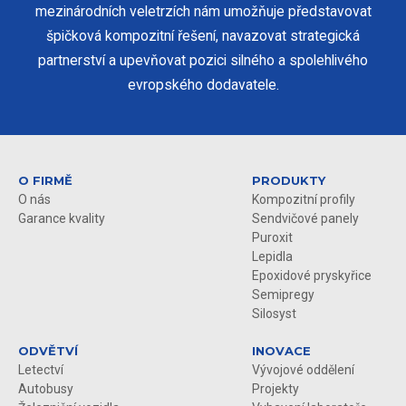
mezinárodních veletrzích nám umožňuje představovat
špičková kompozitní řešení, navazovat strategická
partnerství a upevňovat pozici silného a spolehlivého
evropského dodavatele.
O FIRMĚ
PRODUKTY
O nás
Kompozitní profily
Garance kvality
Sendvičové panely
Puroxit
Lepidla
Epoxidové pryskyřice
Semipregy
Silosyst
ODVĚTVÍ
INOVACE
Letectví
Vývojové oddělení
Autobusy
Projekty