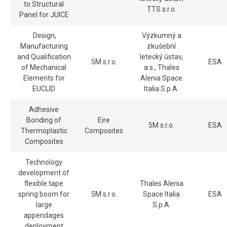
to Structural
TTS s.r.o.
Panel for JUICE
Design,
Výzkumný a
Manufacturing
zkušební
and Qualification
letecký ústav,
5M s.r.o.
ESA
of Mechanical
a.s., Thales
Elements for
Alenia Space
EUCLID
Italia S.p.A.
Adhesive
Bonding of
Eire
5M s.r.o.
ESA
Thermoplastic
Composites
Composites
Technology
development of
flexible tape
Thales Alenia
spring boom for
5M s.r.o.
Space Italia
ESA
large
S.p.A.
appendages
deployment