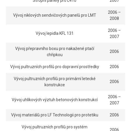
Stropní panely pro L410
2007
2006 –
Vývoj niklových sendvičových panelů pro LMT
2008
2006 –
Vývoj lepidla KFL 131
2007
Vývoj přepravního boxu pro nakažené ptačí
2006
chřipkou
Vývoj pultruzních profilů pro dopravní prostředky
2006
Vývoj pultruzních profilů pro primární letecké
2006
konstrukce
2006 –
Vývoj uhlíkových výztuh betonových konstrukcí
2007
Vývoj materiálů pro LF Technologii pro protetiku
2006
Vývoj pultruzních profilů pro systém
2006