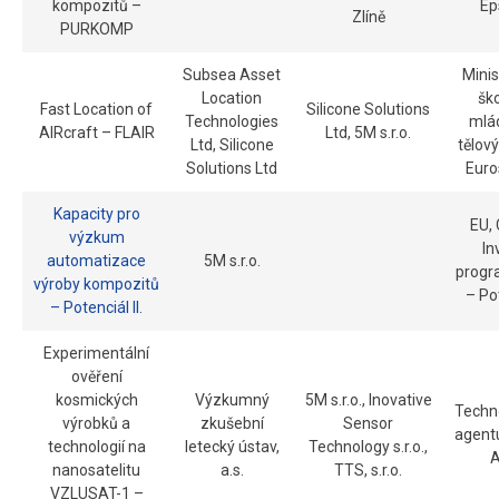
kompozitů –
Ep
Zlíně
PURKOMP
Subsea Asset
Minis
Location
ško
Fast Location of
Silicone Solutions
Technologies
mlá
AIRcraft – FLAIR
Ltd, 5M s.r.o.
Ltd, Silicone
tělov
Solutions Ltd
Euro
Kapacity pro
EU,
výzkum
In
automatizace
5M s.r.o.
progr
výroby kompozitů
– Po
– Potenciál II.
Experimentální
ověření
kosmických
Výzkumný
5M s.r.o., Inovative
Techn
výrobků a
zkušební
Sensor
agent
technologií na
letecký ústav,
Technology s.r.o.,
A
nanosatelitu
a.s.
TTS, s.r.o.
VZLUSAT-1 –