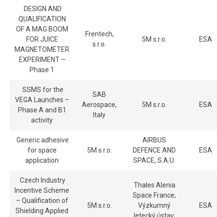
DESIGN AND
QUALIFICATION
OF A MAG BOOM
Frentech,
FOR JUICE
5M s.r.o.
ESA
s.r.o.
MAGNETOMETER
EXPERIMENT –
Phase 1
SSMS for the
SAB
VEGA Launches –
Aerospace,
5M s.r.o.
ESA
Phase A and B1
Italy
activity
Generic adhesive
AIRBUS
for space
5M s.r.o.
DEFENCE AND
ESA
application
SPACE, S.A.U.
Czech Industry
Thales Alenia
Incentive Scheme
Space France;
– Qualification of
5M s.r.o.
Výzkumný
ESA
Shielding Applied
letecký ústav;