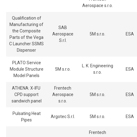
Aerospace s.r.o.
Qualification of
Manufacturing of
SAB
the Composite
Aerospace
5M s.r.o.
ESA
Parts of the Vega
S.r.l.
C Launcher SSMS
Dispenser
PLATO Service
L. K. Engineering
Module Structure
5M s.r.o.
ESA
s.r.o.
Model Panels
ATHENA: X-IFU
Frentech
CPD support
Aerospace
5M s.r.o.
ESA
sandwich panel
s.r.o.
Pulsating Heat
Argotec S.r.l.
5M s.r.o.
ESA
Pipes
Frentech