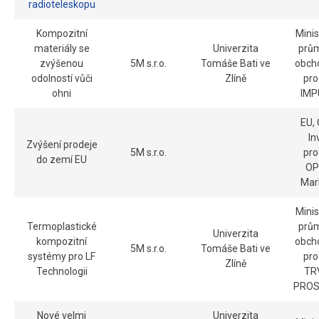
radioteleskopu
Kompozitní
Minis
materiály se
Univerzita
prům
zvýšenou
5M s.r.o.
Tomáše Bati ve
obch
odolností vůči
Zlíně
pr
ohni
IMP
EU,
In
Zvýšení prodeje
5M s.r.o.
pr
do zemí EU
OP
Mar
Minis
Termoplastické
prům
Univerzita
kompozitní
obch
5M s.r.o.
Tomáše Bati ve
systémy pro LF
pr
Zlíně
Technologii
TR
PROS
Nové velmi
Univerzita