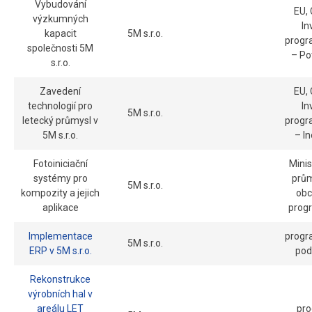
Vybudování
EU,
výzkumných
In
kapacit
5M s.r.o.
progr
společnosti 5M
– Po
s.r.o.
Zavedení
EU,
technologií pro
In
5M s.r.o.
letecký průmysl v
progr
5M s.r.o.
– I
Fotoiniciační
Minis
systémy pro
prům
5M s.r.o.
kompozity a jejich
obc
aplikace
prog
Implementace
progr
5M s.r.o.
ERP v 5M s.r.o.
pod
Rekonstrukce
výrobních hal v
areálu LET
pr