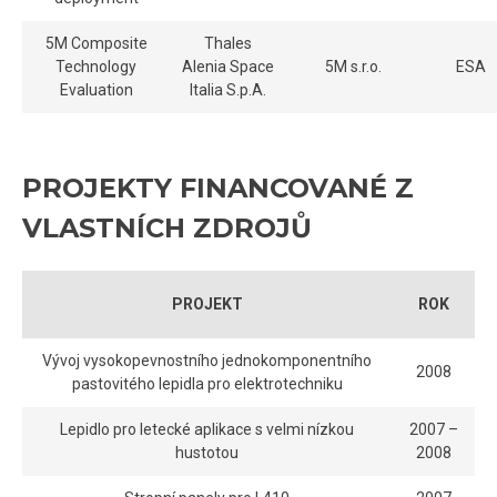
5M Composite
Thales
Technology
Alenia Space
5M s.r.o.
ESA
Evaluation
Italia S.p.A.
PROJEKTY FINANCOVANÉ Z
VLASTNÍCH ZDROJŮ
PROJEKT
ROK
Vývoj vysokopevnostního jednokomponentního
2008
pastovitého lepidla pro elektrotechniku
Lepidlo pro letecké aplikace s velmi nízkou
2007 –
hustotou
2008