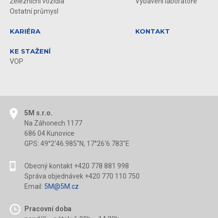
Železniční vozidla
Vybavení laboratoře
Ostatní průmysl
KARIÉRA
KONTAKT
KE STAŽENÍ
VOP
5M s.r.o.
Na Záhonech 1177
686 04 Kunovice
GPS: 49°2‘46.985"N, 17°26‘6.783"E
Obecný kontakt +420 778 881 998
Správa objednávek +420 770 110 750
Email:
5M@5M.cz
Pracovní doba