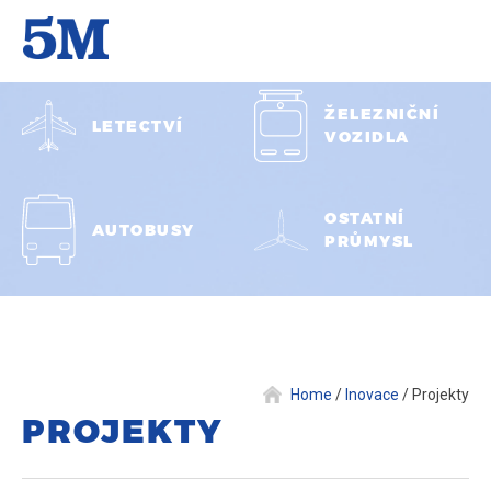
ŽELEZNIČNÍ
LETECTVÍ
VOZIDLA
OSTATNÍ
AUTOBUSY
PRŮMYSL
Home
/
Inovace
/
Projekty
PROJEKTY