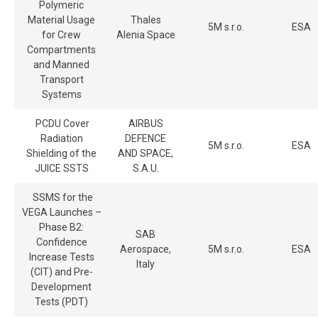
Polymeric
Material Usage
Thales
5M s.r.o.
ESA
for Crew
Alenia Space
Compartments
and Manned
Transport
Systems
PCDU Cover
AIRBUS
Radiation
DEFENCE
5M s.r.o.
ESA
Shielding of the
AND SPACE,
JUICE SSTS
S.A.U.
SSMS for the
VEGA Launches –
Phase B2:
SAB
Confidence
Aerospace,
5M s.r.o.
ESA
Increase Tests
Italy
(CIT) and Pre-
Development
Tests (PDT)