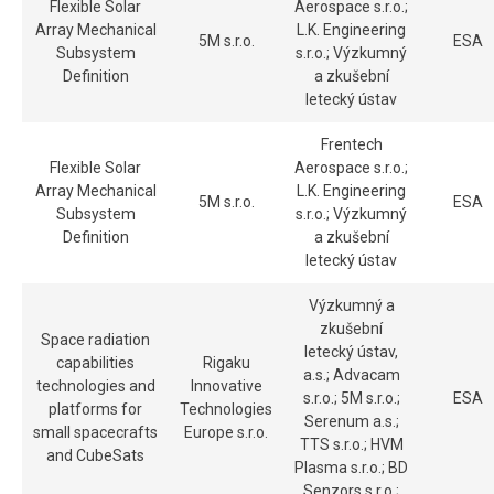
Flexible Solar
Aerospace s.r.o.;
Array Mechanical
L.K. Engineering
5M s.r.o.
ESA
Subsystem
s.r.o.; Výzkumný
Definition
a zkušební
letecký ústav
Frentech
Flexible Solar
Aerospace s.r.o.;
Array Mechanical
L.K. Engineering
5M s.r.o.
ESA
Subsystem
s.r.o.; Výzkumný
Definition
a zkušební
letecký ústav
Výzkumný a
zkušební
Space radiation
letecký ústav,
capabilities
Rigaku
a.s.; Advacam
technologies and
Innovative
s.r.o.; 5M s.r.o.;
ESA
platforms for
Technologies
Serenum a.s.;
small spacecrafts
Europe s.r.o.
TTS s.r.o.; HVM
and CubeSats
Plasma s.r.o.;
BD
Senzors s.r.o.;