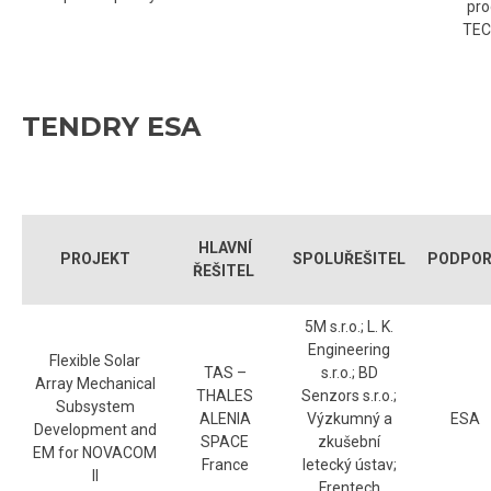
pr
TE
TENDRY ESA
HLAVNÍ
PROJEKT
SPOLUŘEŠITEL
PODPO
ŘEŠITEL
5M s.r.o.; L. K.
Engineering
Flexible Solar
TAS –
s.r.o.; BD
Array Mechanical
THALES
Senzors s.r.o.;
Subsystem
ALENIA
Výzkumný a
ESA
Development and
SPACE
zkušební
EM for NOVACOM
France
letecký ústav;
II
Frentech