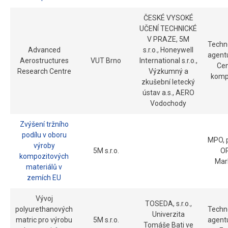
ČESKÉ VYSOKÉ
UČENÍ TECHNICKÉ
V PRAZE, 5M
Techn
Advanced
s.r.o., Honeywell
agent
Aerostructures
VUT Brno
International s.r.o.,
Ce
Research Centre
Výzkumný a
komp
zkušební letecký
ústav a.s., AERO
Vodochody
Zvýšení tržního
podílu v oboru
MPO, 
výroby
5M s.r.o.
OP
kompozitových
Mar
materiálů v
zemích EU
Vývoj
TOSEDA, s.r.o.,
polyurethanových
Techn
Univerzita
matric pro výrobu
5M s.r.o.
agent
Tomáše Bati ve