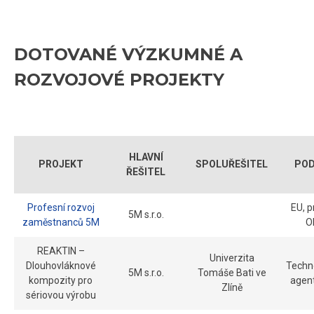
DOTOVANÉ VÝZKUMNÉ A
ROZVOJOVÉ PROJEKTY
HLAVNÍ
PROJEKT
SPOLUŘEŠITEL
PO
ŘEŠITEL
Profesní rozvoj
EU, 
5M s.r.o.
zaměstnanců 5M
O
REAKTIN –
Univerzita
Dlouhovláknové
Techn
5M s.r.o.
Tomáše Bati ve
kompozity pro
agen
Zlíně
sériovou výrobu