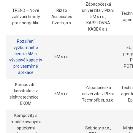
Západočeská
TREND – Nové
Rizzo
univerzita v Plzni,
Techn
zalévací hmoty
Associates
5M s.r.o.,
agen
pro energetiku
Czech, a.s.
KABELOVNA
KABEX a.s.
Rozšíření
výzkumného
EU,
centra 5M o
prog
5M s.r.o.
vývojové kapacity
P
pro vesmírné
POT
aplikace
Kompozitní
Západočeská
Techn
konstrukce v
5M s.r.o.
univerzita v Plzni,
agent
elektrotechnice –
Technofiber, s.r.o.
Ep
EKOM
Kompozity s
modifikovanými
optickými
Sobriety s.r.o.,
Minis