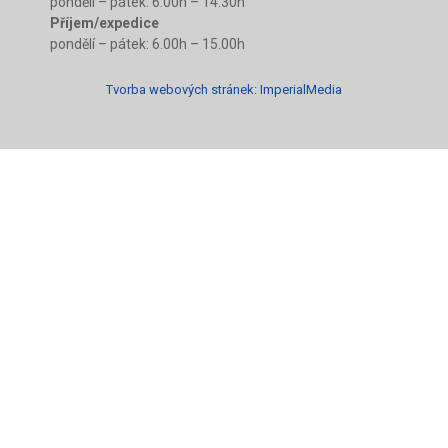
pondělí – pátek: 6.00h – 14.30h
Příjem/expedice
pondělí – pátek: 6.00h – 15.00h
Tvorba webových stránek:
ImperialMedia