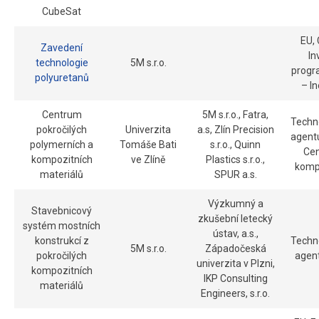
CubeSat
EU,
Zavedení
In
technologie
5M s.r.o.
progr
polyuretanů
– I
Centrum
5M s.r.o., Fatra,
Techn
pokročilých
Univerzita
a.s, Zlín Precision
agent
polymerních a
Tomáše Bati
s.r.o., Quinn
Ce
kompozitních
ve Zlíně
Plastics s.r.o.,
komp
materiálů
SPUR a.s.
Výzkumný a
Stavebnicový
zkušební letecký
systém mostních
ústav, a.s.,
konstrukcí z
Techn
5M s.r.o.
Západočeská
pokročilých
agen
univerzita v Plzni,
kompozitních
IKP Consulting
materiálů
Engineers, s.r.o.