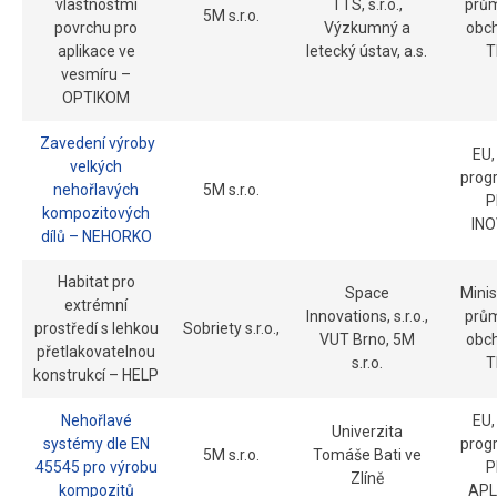
vlastnostmi
TTS, s.r.o.,
prům
5M s.r.o.
povrchu pro
Výzkumný a
obc
aplikace ve
letecký ústav, a.s.
T
vesmíru –
OPTIKOM
Zavedení výroby
EU,
velkých
prog
nehořlavých
5M s.r.o.
P
kompozitových
IN
dílů – NEHORKO
Habitat pro
Space
Minis
extrémní
Innovations, s.r.o.,
prům
prostředí s lehkou
Sobriety s.r.o.,
VUT Brno, 5M
obc
přetlakovatelnou
s.r.o.
T
konstrukcí – HELP
Nehořlavé
EU,
Univerzita
systémy dle EN
prog
5M s.r.o.
Tomáše Bati ve
45545 pro výrobu
P
Zlíně
kompozitů
APL