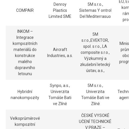
EU, E
Denroy
5M s.r.o.,
komi
COMPAIR
Plastics
Sistemas Y ontrol
rá
Limited SME
Del Mediterrasuo
pr
INKOM –
5M
Integrace
s.r.o.,EVEKTOR,
kompozitních
Minis
spol. s r.o., LA
materiálů do
Aircraft
prům
composite s.r.o.,
konstrukce
Industries, a.s.
obc
Výzkumný a
malého
prog
zkušební letecký
dopravního
ústav, a.s.,
letounu
Synpo, a.s.,
5M s.r.o.,
Hybridní
Univerzita
Univerzita
Techn
nanokompozity
Tomáše Bati
Tomáše Bati ve
agen
ve Zlíně
Zlíně
ČESKÉ VYSOKÉ
Velkoprůměrové
UČENÍ TECHNICKÉ
kompozitní
V PRAZE –