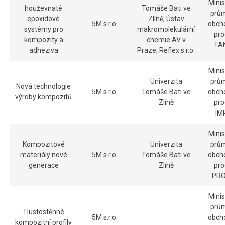
Minis
houževnaté
Tomáše Bati ve
prům
epoxidové
Zlíně, Ústav
5M s.r.o.
obch
systémy pro
makromolekulární
pr
kompozity a
chemie AV v
TA
adheziva
Praze, Reflex s.r.o.
Minis
Univerzita
prům
Nová technologie
5M s.r.o.
Tomáše Bati ve
obch
výroby kompozitů
Zlíně
pr
IM
Minis
Kompozitové
Univerzita
prům
materiály nové
5M s.r.o.
Tomáše Bati ve
obch
generace
Zlíně
pr
PR
Minis
prům
Tlustostěnné
5M s.r.o.
obch
kompozitní profily