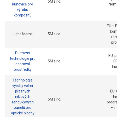
5M s.r.o.
Kunovice pro
Nemo
výrobu
kompozitů
EU – 
komi
Light foams
5M s.r.o.
rá
pr
Pultruzní
EU, 
technologie pro
5M s.r.o.
OP
dopravní
In
prostředky
Technologie
výroby velmi
přesných
EU,
niklových
In
5M s.r.o.
sendvičových
progr
panelů pro
– I
optické plochy