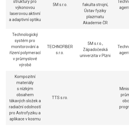
struktury pro
Techn
5M s.r.o.
fakulta strojní,
výkonovou
agen
Ústav fyziky
laserovou aktivní
plazmatu
a adaptivní optiku
Akademie ČR
Technologický
systém pro
5M s.r.o.,
monitorování a
TECHNOFIBER
Techn
Západočeská
řízení polymerací
s.r.o.
agen
univerzita v Plzni
v průmyslové
výrobě
Kompozitní
materiály
s nízkým
Minis
obsahem
prům
TTS s.ro.
těkavých složek a
obc
radiační odolností
prog
pro Astrofyziku a
aplikace v kosmu