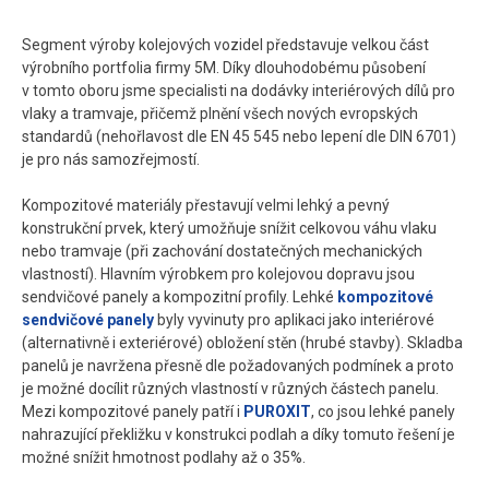
Segment výroby kolejových vozidel představuje velkou část
výrobního portfolia firmy 5M. Díky dlouhodobému působení
v tomto oboru jsme specialisti na dodávky interiérových dílů pro
vlaky a tramvaje, přičemž plnění všech nových evropských
standardů (nehořlavost dle EN 45 545 nebo lepení dle DIN 6701)
je pro nás samozřejmostí.
Kompozitové materiály přestavují velmi lehký a pevný
konstrukční prvek, který umožňuje snížit celkovou váhu vlaku
nebo tramvaje (při zachování dostatečných mechanických
vlastností). Hlavním výrobkem pro kolejovou dopravu jsou
sendvičové panely a kompozitní profily. Lehké
kompozitové
sendvičové panely
byly vyvinuty pro aplikaci jako interiérové
(alternativně i exteriérové) obložení stěn (hrubé stavby). Skladba
panelů je navržena přesně dle požadovaných podmínek a proto
je možné docílit různých vlastností v různých částech panelu.
Mezi kompozitové panely patří i
PUROXIT
, co jsou lehké panely
nahrazující překližku v konstrukci podlah a díky tomuto řešení je
možné snížit hmotnost podlahy až o 35%.