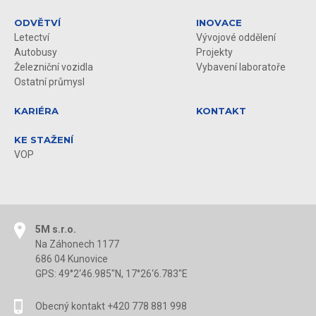
ODVĚTVÍ
INOVACE
Letectví
Vývojové oddělení
Autobusy
Projekty
Železniční vozidla
Vybavení laboratoře
Ostatní průmysl
KARIÉRA
KONTAKT
KE STAŽENÍ
VOP
5M s.r.o.
Na Záhonech 1177
686 04 Kunovice
GPS: 49°2‘46.985"N, 17°26‘6.783"E
Obecný kontakt +420 778 881 998