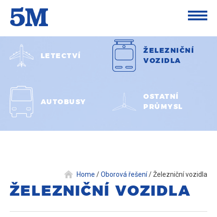
ŽELEZNIČNÍ
LETECTVÍ
VOZIDLA
OSTATNÍ
AUTOBUSY
PRŮMYSL
Home
/
Oborová řešení
/
Železniční vozidla
ŽELEZNIČNÍ VOZIDLA