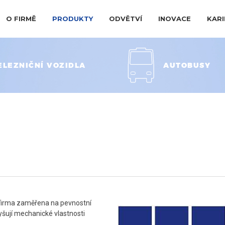
O FIRMĚ
PRODUKTY
ODVĚTVÍ
INOVACE
KARI
ELEZNIČNÍ VOZIDLA
AUTOBUSY
e firma zaměřena na pevnostní
yšují mechanické vlastnosti