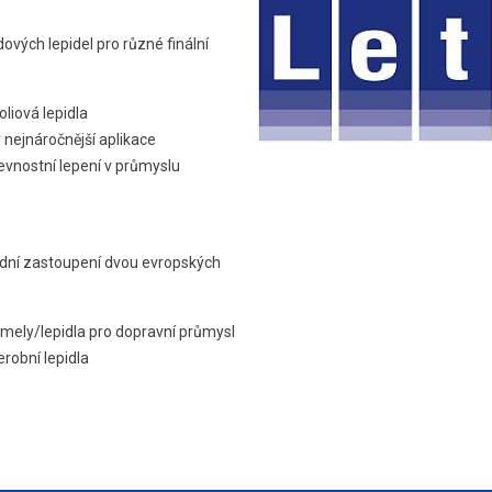
ových lepidel pro různé finální
liová lepidla
 nejnáročnější aplikace
evnostní lepení v průmyslu
odní zastoupení dvou evropských
 tmely/lepidla pro dopravní průmysl
robní lepidla