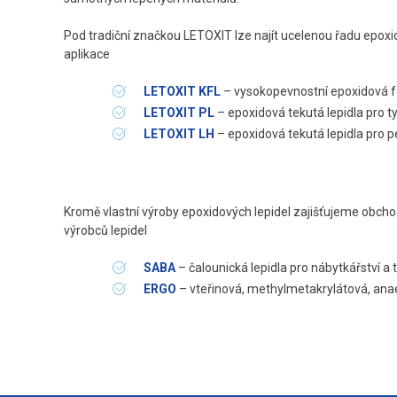
Pod tradiční značkou LETOXIT lze najít ucelenou řadu epoxid
aplikace
LETOXIT KFL
– vysokopevnostní epoxidová fo
LETOXIT PL
– epoxidová tekutá lepidla pro ty
LETOXIT LH
– epoxidová tekutá lepidla pro p
Kromě vlastní výroby epoxidových lepidel zajišťujeme obch
výrobců lepidel
SABA
– čalounická lepidla pro nábytkářství a
ERGO
– vteřinová, methylmetakrylátová, anae