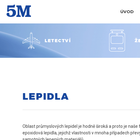
ÚVOD
LETECTVÍ
Ž
LEPIDLA
Oblast průmyslových lepidel je hodně široká a proto je naš
epoxidová lepidla, jejichž vlastnosti v mnoha případech přev
samotných lepených materiálů.