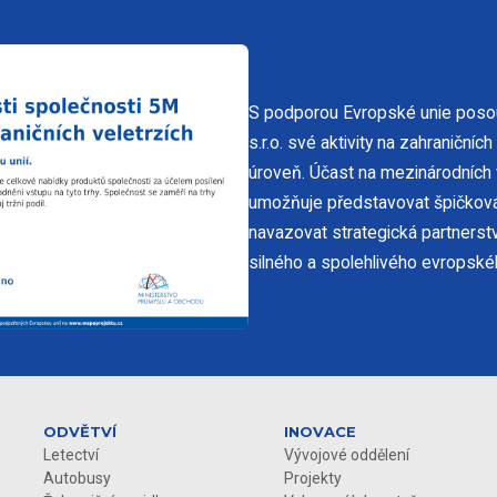
S podporou Evropské unie pos
s.r.o. své aktivity na zahraničníc
úroveň. Účast na mezinárodních 
umožňuje představovat špičková
navazovat strategická partnerstv
silného a spolehlivého evropské
ODVĚTVÍ
INOVACE
Letectví
Vývojové oddělení
Autobusy
Projekty