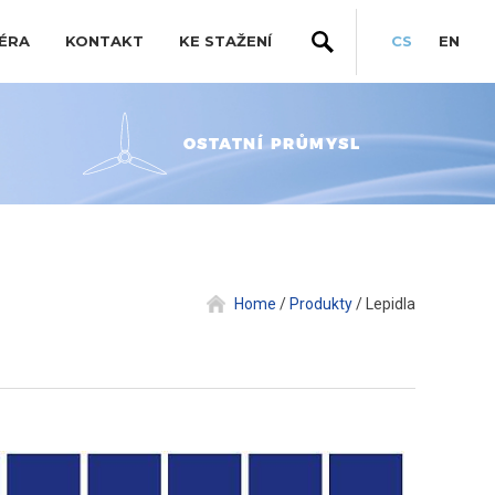
ÉRA
KONTAKT
KE STAŽENÍ
CS
EN
OSTATNÍ PRŮMYSL
Home
/
Produkty
/
Lepidla