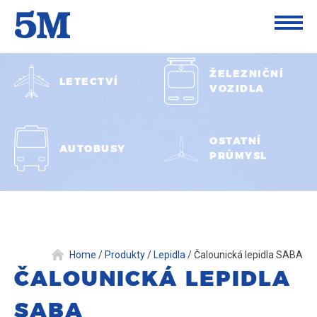
ŽELEZNIČNÍ
LETECTVÍ
VOZIDLA
OSTATNÍ
AUTOBUSY
PRŮMYSL
Home
/
Produkty
/
Lepidla
/
Čalounická lepidla SABA
ČALOUNICKÁ LEPIDLA
SABA