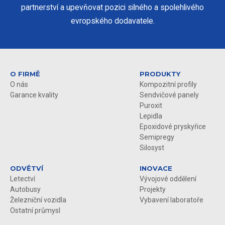
partnerství a upevňovat pozici silného a spolehlivého
evropského dodavatele.
O FIRMĚ
PRODUKTY
O nás
Kompozitní profily
Garance kvality
Sendvičové panely
Puroxit
Lepidla
Epoxidové pryskyřice
Semipregy
Silosyst
ODVĚTVÍ
INOVACE
Letectví
Vývojové oddělení
Autobusy
Projekty
Železniční vozidla
Vybavení laboratoře
Ostatní průmysl