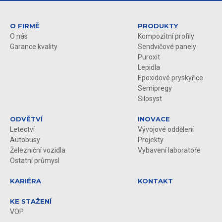
O FIRMĚ
PRODUKTY
O nás
Kompozitní profily
Garance kvality
Sendvičové panely
Puroxit
Lepidla
Epoxidové pryskyřice
Semipregy
Silosyst
ODVĚTVÍ
INOVACE
Letectví
Vývojové oddělení
Autobusy
Projekty
Železniční vozidla
Vybavení laboratoře
Ostatní průmysl
KARIÉRA
KONTAKT
KE STAŽENÍ
VOP