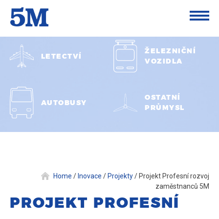
ŽELEZNIČNÍ
LETECTVÍ
VOZIDLA
OSTATNÍ
AUTOBUSY
PRŮMYSL
Home
/
Inovace
/
Projekty
/
Projekt Profesní rozvoj
zaměstnanců 5M
PROJEKT PROFESNÍ