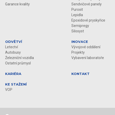
Garance kvality
Sendvičové panely
Puroxit
Lepidla
Epoxidové pryskyřice
Semipregy
Silosyst
ODVĚTVÍ
INOVACE
Letectví
Vývojové oddělení
Autobusy
Projekty
Železniční vozidla
Vybavení laboratoře
Ostatní průmysl
KARIÉRA
KONTAKT
KE STAŽENÍ
VOP