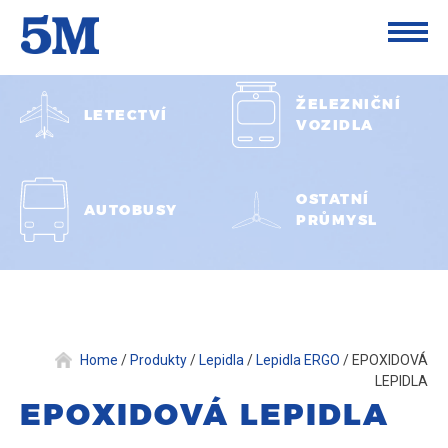
ŽELEZNIČNÍ
LETECTVÍ
VOZIDLA
OSTATNÍ
AUTOBUSY
PRŮMYSL
Home
/
Produkty
/
Lepidla
/
Lepidla ERGO
/
EPOXIDOVÁ
LEPIDLA
EPOXIDOVÁ LEPIDLA