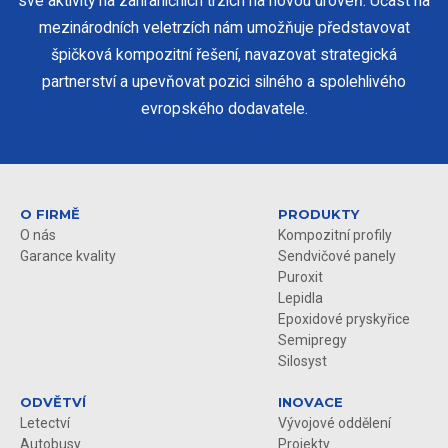
své aktivity na zahraničních trzích na novou úroveň. Účast na
mezinárodních veletrzích nám umožňuje představovat
špičková kompozitní řešení, navazovat strategická
partnerství a upevňovat pozici silného a spolehlivého
evropského dodavatele.
O FIRMĚ
PRODUKTY
O nás
Kompozitní profily
Garance kvality
Sendvičové panely
Puroxit
Lepidla
Epoxidové pryskyřice
Semipregy
Silosyst
ODVĚTVÍ
INOVACE
Letectví
Vývojové oddělení
Autobusy
Projekty