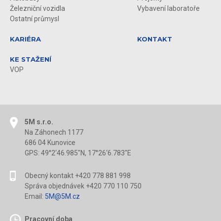
Železniční vozidla
Vybavení laboratoře
Ostatní průmysl
KARIÉRA
KONTAKT
KE STAŽENÍ
VOP
5M s.r.o.
Na Záhonech 1177
686 04 Kunovice
GPS: 49°2‘46.985"N, 17°26‘6.783"E
Obecný kontakt +420 778 881 998
Správa objednávek +420 770 110 750
Email:
5M@5M.cz
Pracovní doba