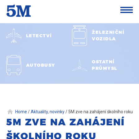
ŽELEZNIČNÍ
LETECTVÍ
VOZIDLA
OSTATNÍ
AUTOBUSY
PRŮMYSL
Home
/
Aktuality, novinky
/
5M zve na zahájení školního roku
5M ZVE NA ZAHÁJENÍ
ŠKOLNÍHO ROKU