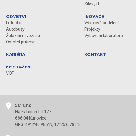
Silosyst
ODVĚTVÍ
INOVACE
Letectví
Vývojové oddělení
Autobusy
Projekty
Železniční vozidla
Vybavení laboratoře
Ostatní průmysl
KARIÉRA
KONTAKT
KE STAŽENÍ
VOP
5M s.r.o.
Na Záhonech 1177
686 04 Kunovice
GPS: 49°2‘46.985"N, 17°26‘6.783"E