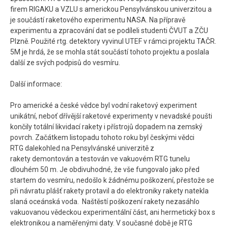
firem RIGAKU a VZLU s americkou Pensylvánskou univerzitou a
je součástí raketového experimentu NASA. Na přípravě
experimentu a zpracování dat se podíleli studenti ČVUT a ZČU
Plzně. Použité rtg. detektory vyvinul UTEF v rámci projektu TAČR.
5M je hrdá, že se mohla stát součástí tohoto projektu a poslala
další ze svých podpisů do vesmíru.
Další informace:
Pro americké a české vědce byl vodní raketový experiment
unikátní, neboť dřívější raketové experimenty v nevadské poušti
končily totální likvidací rakety i přístrojů dopadem na zemský
povrch. Začátkem listopadu tohoto roku byl českými vědci
RTG dalekohled na Pensylvánské univerzitě z
rakety demontován a testován ve vakuovém RTG tunelu
dlouhém 50 m. Je obdivuhodné, že vše fungovalo jako před
startem do vesmíru, nedošlo k žádnému poškození, přestože se
při návratu plášť rakety protavil a do elektroniky rakety natekla
slaná oceánská voda. Naštěstí poškození rakety nezasáhlo
vakuovanou vědeckou experimentální část, ani hermetický box s
elektronikou a naměřenými daty. V současné době je RTG