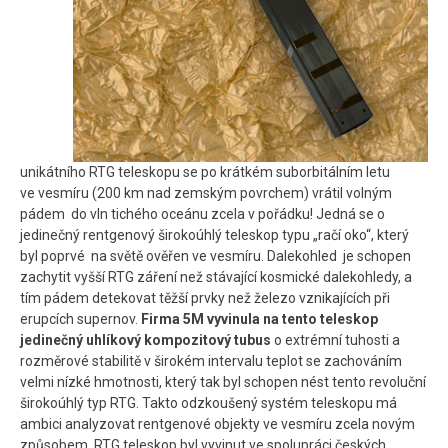
unikátního RTG teleskopu se po krátkém suborbitálním letu
ve vesmíru (200 km nad zemským povrchem) vrátil volným
pádem do vln tichého oceánu zcela v pořádku! Jedná se o
jedinečný rentgenový širokoúhlý teleskop typu „račí oko“, který
byl poprvé na světě ověřen ve vesmíru. Dalekohled je schopen
zachytit vyšší RTG záření než stávající kosmické dalekohledy, a
tím pádem detekovat těžší prvky než železo vznikajících při
erupcích supernov.
Firma 5M vyvinula na tento teleskop
jedinečný uhlíkový kompozitový tubus
o extrémní tuhosti a
rozměrové stabilitě v širokém intervalu teplot se zachováním
velmi nízké hmotnosti, který tak byl schopen nést tento revoluční
širokoúhlý typ RTG. Takto odzkoušený systém teleskopu má
ambici analyzovat rentgenové objekty ve vesmíru zcela novým
způsobem. RTG teleskop byl vyvinut ve spolupráci českých