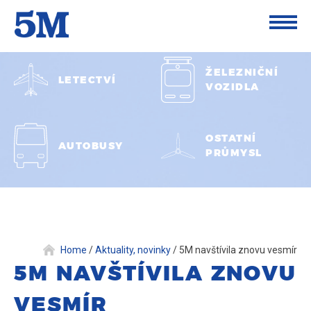
ŽELEZNIČNÍ
LETECTVÍ
VOZIDLA
OSTATNÍ
AUTOBUSY
PRŮMYSL
Home
/
Aktuality, novinky
/
5M navštívila znovu vesmír
5M NAVŠTÍVILA ZNOVU
VESMÍR